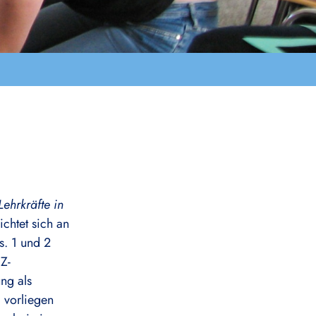
Lehrkräfte in
chtet sich an
s. 1 und 2
aZ-
ung als
. vorliegen