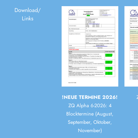
Download/
Links
!NEUE TERMINE 2026!
ZQ Alpha 6-2026: 4
Blocktermine (August,
September, Oktober,
November)