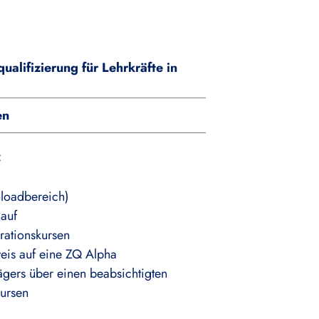
ualifizierung für Lehrkräfte in
en
:
loadbereich)
lauf
grationskursen
is auf eine ZQ Alpha
ägers über einen beabsichtigten
kursen