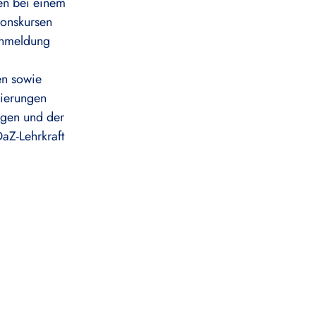
en bei einem
tionskursen
 Anmeldung
en sowie
uierungen
ngen und der
DaZ-Lehrkraft